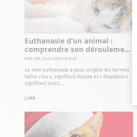
Euthanasie d’un animal :
comprendre son déroulement
pour mieux s’y préparer
PAR DRE JULIE LADOUCEUR
Le mot euthanasie a pour origine les termes
latins « eu », signifiant bonne et « thanatos »
signifiant mort....
LIRE