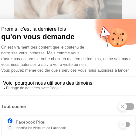
L’histiocytome : une tumeur
commune chez les jeunes
chiens
PAR DRE JULIE LADOUCEUR
Le mot tumeur fait toujours peur.
Heureusement, l’histiocytome est une
tumeur bénigne. C’est en fait...
LIRE