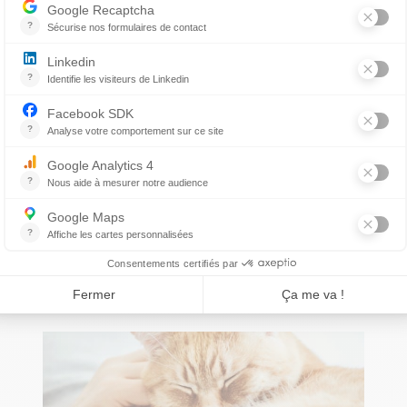
Les tiques, vers intestinaux et
puces sont là, même en
hiver !
PAR DRE JULIE LADOUCEUR
LIRE