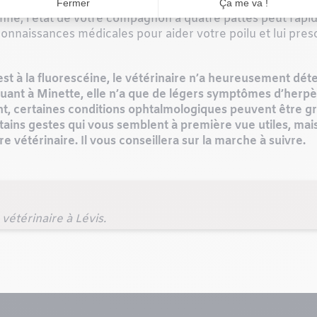
nimal, n’en reste pas moins un organe important. Si un mau
nné, l’état de votre compagnon à quatre pattes peut rapi
connaissances médicales pour aider votre poilu et lui pre
 test à la fluorescéine, le vétérinaire n’a heureusement dé
ant à Minette, elle n’a que de légers symptômes d’herpès 
 certaines conditions ophtalmologiques peuvent être grav
ains gestes qui vous semblent à première vue utiles, mais q
e vétérinaire. Il vous conseillera sur la marche à suivre.
vétérinaire à Lévis.