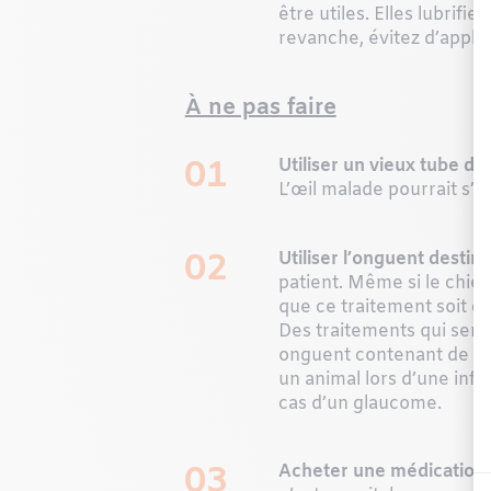
être utiles. Elles lubrif
revanche, évitez d’appli
À ne pas faire
01
Utiliser un vieux tube d
L’œil malade pourrait s’i
02
Utiliser l’onguent destin
patient. Même si le chie
que ce traitement soit co
Des traitements qui semb
onguent contenant de la c
un animal lors d’une inf
cas d’un glaucome.
03
Acheter une médication e