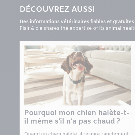
DÉCOUVREZ AUSSI
Des informations vétérinaires fiables et gratuites 
Flair & cie shares the expertise of its animal heal
Pourquoi mon chien halète-t-
il même s’il n’a pas chaud ?
Quand un chien halète, il respire rapidement,