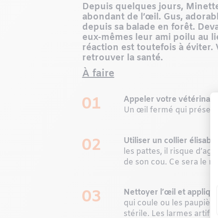
Depuis quelques jours, Minett
abondant de l’œil. Gus, adorabl
depuis sa balade en forêt. Deva
eux-mêmes leur ami poilu au lie
réaction est toutefois à éviter.
retrouver la santé.
À faire
01
Appeler votre vétérinair
Un œil fermé qui présent
02
Utiliser un collier élisabé
les pattes, il risque d’ag
de son cou. Ce sera le me
03
Nettoyer l’œil et applique
qui coule ou les paupière
stérile. Les larmes artif