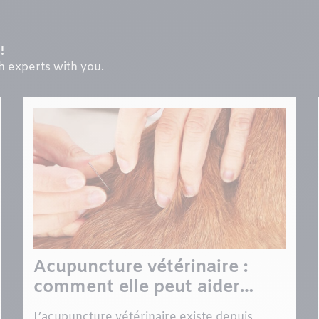
!
th experts with you.
Acupuncture vétérinaire :
comment elle peut aider
votre chien ou votre chat
L’acupuncture vétérinaire existe depuis