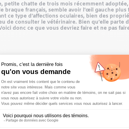
e, petite chatte de trois mois récemment adoptée
e braque français, semble avoir l’œil gauche plus 
nt ce type d’affections oculaires, bien des proprié
u de consulter le vétérinaire. Bien qu’elle parte 
 Voici donc ce que vous devriez faire et ne pas fai
e
. Selon les symptômes décrits, votre équipe vétérinaire vo
e un voile blanchâtre ou qui a subitement changé d’appar
thain
. Peu importe ce dont il souffre, si votre compagnon s
graver son cas. Si jamais vous avez à portée de main un coll
illeur moyen d’éviter les complications.
r des larmes artificielles
. Pour aider votre animal, vous p
s gonflées soit avec de l’eau bouillie puis refroidie, soit 
icielles (provenant de chez le vétérinaire ou, pour certaine