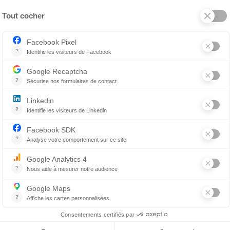
ieront l’œil et permettront de le garder humide en attendant
quer un vieil onguent ou des gouttes provenant d’une boute
’onguent ouvert.
Après 30 jours, le risque de contaminatio
nfecter, ce qui empirera son état malgré votre bonne inten
é à un autre animal
. Le vétérinaire fait des prescriptions 
n ou le chat d’un de vos amis présentait récemment un pr
ntre-indiqué pour votre animal. Il est donc tout à fait dé
lent en apparence similaires peuvent contenir différent
ortisone est à proscrire en présence d’un ulcère de la co
lammation de l’œil appelée uvéite, est quant à elle inapp
n ligne, en animalerie ou poser votre propre diagnostic 