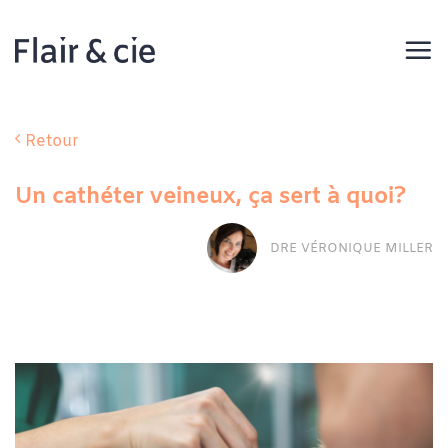
Passer
au
contenu
Retour
Un cathéter veineux, ça sert à quoi?
DRE VÉRONIQUE MILLER