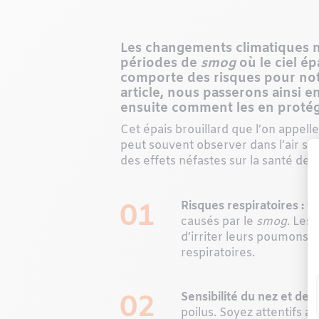
Les changements climatiques n
périodes de
smog
où le ciel ép
comporte des risques pour notr
article, nous passerons ainsi e
ensuite comment les en protég
Cet épais brouillard que l’on appel
peut souvent observer dans l’air s
des effets néfastes sur la santé de
01
Risques respiratoires :
to
causés par le
smog
. Les 
d’irriter leurs poumons e
respiratoires.
02
Sensibilité du nez et des 
poilus. Soyez attentifs 