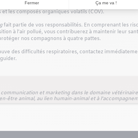
e de la pièce où il sera utilisé. Consultez bien ses spécifica
es et les composés organiques volatils (COV).
g
fait partie de vos responsabilités. En comprenant les risq
ion à l’air pollué, vous contribuerez à maintenir leur sant
 protéger nos compagnons à quatre pattes.
rouve des difficultés respiratoires, contactez immédiateme
 guider.
 communication et marketing dans le domaine vétérinaire e
ien-être animal, au lien humain-animal et à l’accompagnem