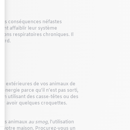
 des conséquences néfastes
ent affaiblir leur système
tions respiratoires chroniques. Il
lard.
tés extérieures de v
os animaux de
’énergie parce qu’il n’est pas sorti,
 » en utilisant des casse-têtes ou des
our avoir quelques croquettes.
e vos animaux
au smog
, l’utilisation
r de votre maison. Procurez-vous un