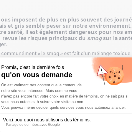
ous imposent de plus en plus souvent des journé
ais et gris semble peser sur notre environnement. 
e santé, il est également dangereux pour nos ami
n revue les risques principaux du
smog
sur la sant
er.
le communément « le smog » est fait d’un mélange toxique 
ous forme de brume. Tout comme sur la santé des humains,
 nos compagnons.
ut comme nous, nos animaux de compagnie peuvent souffr
polluants présents dans l’air, tels que les particules fines 
t entraîner des symptômes comme la toux, une respiration s
yeux :
le
smog
peut provoquer une irritation significative
aux signes tels que les rougeurs, les écoulements, les lar