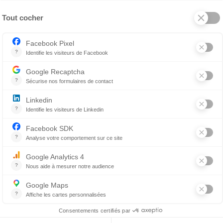
diquer une réaction allergique ou une irritation.
ong terme :
une exposition prolongée au
smog
peut avoir
 long terme sur la santé de nos animaux. Elle peut notamm
 plus vulnérables aux infections, aux allergies et aux affec
endre des mesures pour réduire leur exposition à ce brouil
 pour protéger nos poilus du
smog
?
entration de
smog
, il est recommandé de limiter les activi
s jusqu’à ce que l’air s’éclaircisse. Si votre poilu a trop d
és que vous pouvez faire à la maison
.
Faites-le « travailler
e. Demandez à votre chien de s’asseoir ou de se coucher p
nouveaux trucs.
utre les mesures préventives pour limiter l’exposition d
uer une solution efficace pour améliorer la qualité de l’ai