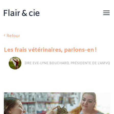
Passer
au
contenu
Retour
Les frais vétérinaires, parlons-en !
DRE EVE-LYNE BOUCHARD, PRÉSIDENTE DE L'AMVQ