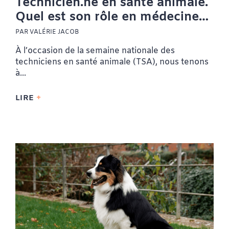
Technicien.ne en santé animale.
Quel est son rôle en médecine
vétérinaire.
PAR VALÉRIE JACOB
À l’occasion de la semaine nationale des
techniciens en santé animale (TSA), nous tenons
à...
LIRE