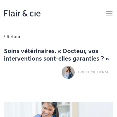
Passer
au
contenu
Retour
Soins vétérinaires. « Docteur, vos
interventions sont-elles garanties ? »
DRE LUCIE HÉNAULT