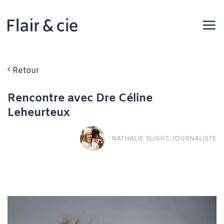
Passer
au
contenu
Retour
Rencontre avec Dre Céline
Leheurteux
NATHALIE SLIGHT, JOURNALISTE