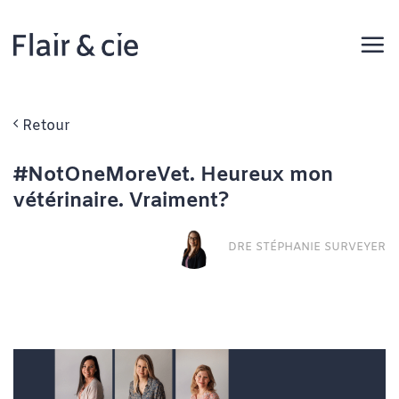
Passer
au
contenu
Retour
#NotOneMoreVet. Heureux mon
vétérinaire. Vraiment?
DRE STÉPHANIE SURVEYER