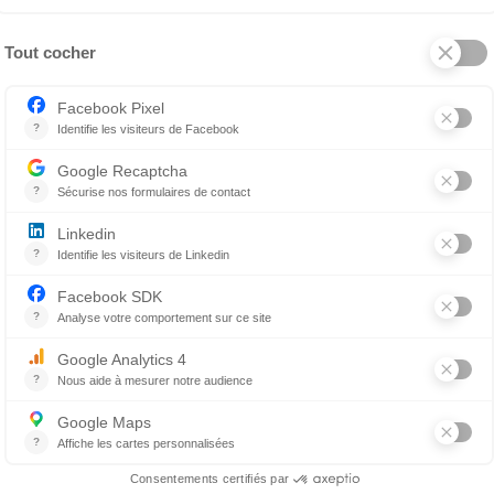
qui s’achève nous aura tous mis à l’épreuve et le domaine
 courage, d’amour et d’adaptabilité aura-t-il fallu déplo
donnant toujours le meilleur de nous ? Voici ce que je vous
je vous souhaite de toujours avoir assez d’énergie pour 
avers le filtre de la bienveillance. Personnellement, lors
e un filtre de gentillesse sur les actions d’autrui. C’est m
 de conserver une bonne réserve d’énergie. La gestion du s
aite du temps de contemplation avec un chat sur les geno
 précieux moments avec votre animal, sans culpabilité.
ujours l’impression de ne pas être assez, je vous souhait
s pour lire (nous sommes là pour ça) et du temps pour les
aite de moins vous sentir coupable de tout et de rien. Je 
a vie, contemplatif et sûre de vous. Au moins de temps en 